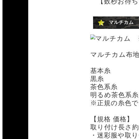
【数秒お待ち
マルチカム 
マルチカム布
基本糸
黒糸
茶色系糸
明るめ茶色系糸
※正規の糸色
【規格 価格】
取り付け長さ約
・迷彩服や取