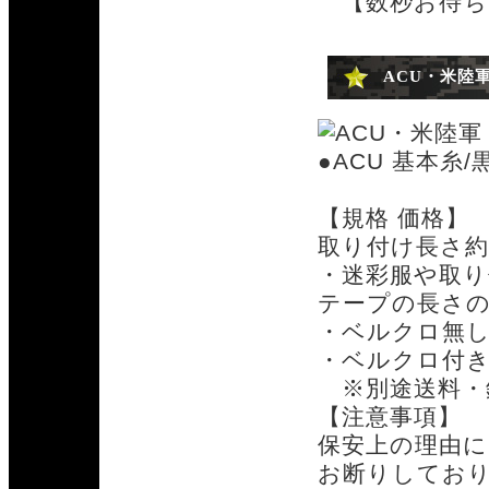
【数秒お待ち
ACU・米陸
●ACU 基本糸/
【規格 価格】
取り付け長さ約
・迷彩服や取
テープの長さ
・ベルクロ無
・ベルクロ付き
※別途送料・
【注意事項】
保安上の理由に
お断りしてお