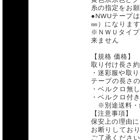
糸の指定をお
●NWUテープ
㎜）になりま
※ＮＷＵタイプ
来ません
【規格 価格】
取り付け長さ約
・迷彩服や取
テープの長さ
・ベルクロ無
・ベルクロ付き
※別途送料・
【注意事項】
保安上の理由に
お断りしてお
ご了承くださ