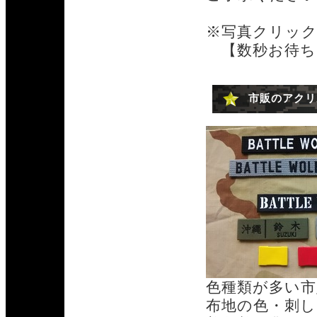
※写真クリッ
【数秒お待ち
市販のアクリ
色種類が多い市
布地の色・刺