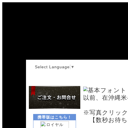
Select Language
▼
基本フォント
以前、在沖縄
※写真クリッ
携帯版はこちら！
【数秒お待ち